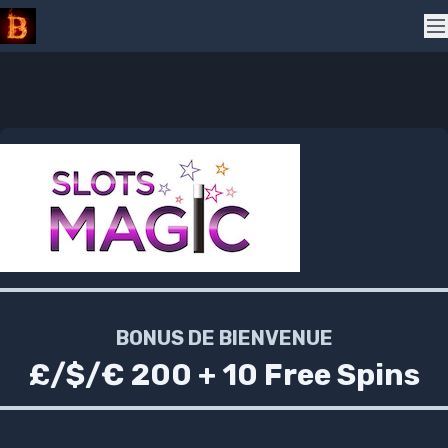
Skip to navigation
Skip to content
Avis Casinos
Pr
BONUS DE BIENVENUE
£/$/€ 200 + 10 Free Spins