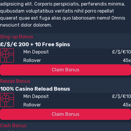
adipisicing elit. Corporis perspiciatis, perferendis minima,
quibusdam voluptatibus veritatis nihil porro repellat
quaerat quae est fuga alias quo laboriosam nemo! Omnis
nesciunt dolor dolorem.
Sing-up Bonus
£/$/€ 200 + 10 Free Spins
Min Deposit
£/$/€10
Rollover
45x
Claim Bonus
Reload Bonus
100% Casino Reload Bonus
Min Deposit
£/$/€10
Rollover
45x
Claim Bonus
Cash Bonus